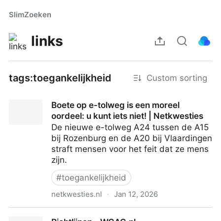
SlimZoeken
links
tags:toegankelijkheid
Custom sorting
Boete op e-tolweg is een moreel
oordeel: u kunt iets niet! | Netkwesties
De nieuwe e-tolweg A24 tussen de A15
bij Rozenburg en de A20 bij Vlaardingen
straft mensen voor het feit dat ze mens
zijn.
#
toegankelijkheid
netkwesties.nl
·
Jan 12, 2026
Boete op e-tolweg is een moreel oordeel: u kunt iets