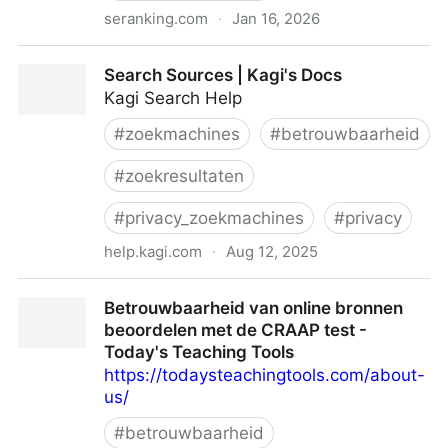
seranking.com
·
Jan 16, 2026
Health AI Overviews Trust YouTube Over Medical
Search Sources | Kagi's Docs
Platforms
Kagi Search Help
#
zoekmachines
#
betrouwbaarheid
#
zoekresultaten
#
privacy_zoekmachines
#
privacy
help.kagi.com
·
Aug 12, 2025
Search Sources | Kagi's Docs
Betrouwbaarheid van online bronnen
beoordelen met de CRAAP test -
Today's Teaching Tools
https://todaysteachingtools.com/about-
us/
#
betrouwbaarheid