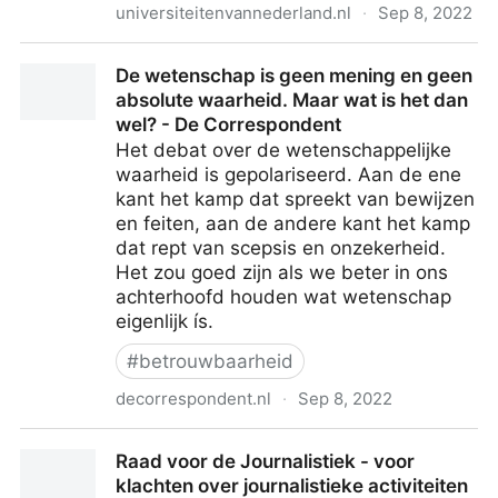
universiteitenvannederland.nl
·
Sep 8, 2022
Publicatie klachten wetenschappelijke integriteit
De wetenschap is geen mening en geen
absolute waarheid. Maar wat is het dan
wel? - De Correspondent
Het debat over de wetenschappelijke
waarheid is gepolariseerd. Aan de ene
kant het kamp dat spreekt van bewijzen
en feiten, aan de andere kant het kamp
dat rept van scepsis en onzekerheid.
Het zou goed zijn als we beter in ons
achterhoofd houden wat wetenschap
eigenlijk ís.
#
betrouwbaarheid
decorrespondent.nl
·
Sep 8, 2022
De wetenschap is geen mening en geen absolute
Raad voor de Journalistiek - voor
waarheid. Maar wat is het dan wel? - De
klachten over journalistieke activiteiten
Correspondent