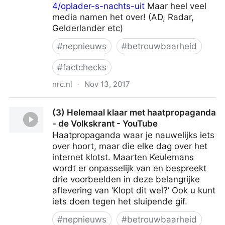
4/oplader-s-nachts-uit
Maar heel veel
media namen het over! (AD, Radar,
Gelderlander etc)
#
nepnieuws
#
betrouwbaarheid
#
factchecks
nrc.nl
·
Nov 13, 2017
NRC checkt: ‘Woningbrand komt vaak door accu
(3) Helemaal klaar met haatpropaganda
mobiel’ - NRC
- de Volkskrant - YouTube
Haatpropaganda waar je nauwelijks iets
over hoort, maar die elke dag over het
internet klotst. Maarten Keulemans
wordt er onpasselijk van en bespreekt
drie voorbeelden in deze belangrijke
aflevering van ‘Klopt dit wel?’ Ook u kunt
iets doen tegen het sluipende gif.
#
nepnieuws
#
betrouwbaarheid