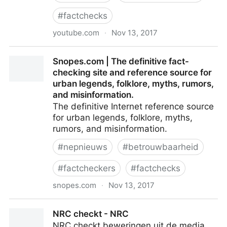
#
factchecks
youtube.com
·
Nov 13, 2017
(3) Helemaal klaar met haatpropaganda - de
Snopes.com | The definitive fact-
Volkskrant - YouTube
checking site and reference source for
urban legends, folklore, myths, rumors,
and misinformation.
The definitive Internet reference source
for urban legends, folklore, myths,
rumors, and misinformation.
#
nepnieuws
#
betrouwbaarheid
#
factcheckers
#
factchecks
snopes.com
·
Nov 13, 2017
Snopes.com | The definitive fact-checking site and
NRC checkt - NRC
reference source for urban legends, folklore, myths,
NRC checkt beweringen uit de media.