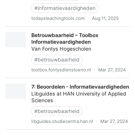
#
informatievaardigheden
todaysteachingtools.com
·
Aug 11, 2025
Betrouwbaarheid van online bronnen beoordelen
Betrouwbaarheid – Toolbox
met de CRAAP test - Today's Teaching Tools
Informatievaardigheden
Van Fontys Hogescholen
#
betrouwbaarheid
toolbox.fontysdienstoeno.nl
·
Mar 27, 2024
Betrouwbaarheid – Toolbox Informatievaardigheden
7: Beoordelen - Informatievaardigheden
Libguides at HAN University of Applied
Sciences
#
betrouwbaarheid
libguides.studiecentra.han.nl
·
Mar 27, 2024
7: Beoordelen - Informatievaardigheden