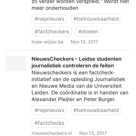
zo verder worden verspreid." Wordt niet
meer onderhouden
#
nepnieuws
#
betrouwbaarheid
#
factcheckers
#
doelen
hoax-wijzer.be
·
Nov 13, 2017
De Hoax-Wijzer
NieuwsCheckers – Leidse studenten
journalistiek controleren de feiten
Nieuwscheckers is een factcheck-
initiatief van de opleiding Journalistiek
en Nieuwe Media van de Universiteit
Leiden. De coördinatie is in handen van
Alexander Pleijter en Peter Burger.
#
nepnieuws
#
betrouwbaarheid
#
factchecks
nieuwscheckers.nl
·
Nov 13, 2017