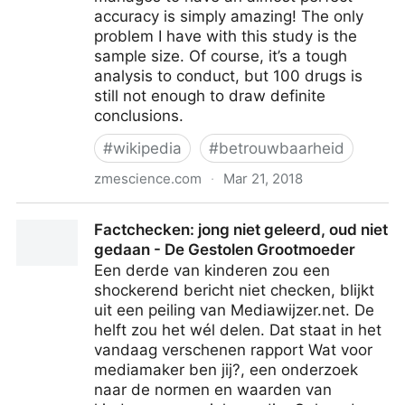
accuracy is simply amazing! The only
problem I have with this study is the
sample size. Of course, it’s a tough
analysis to conduct, but 100 drugs is
still not enough to draw definite
conclusions.
#
wikipedia
#
betrouwbaarheid
zmescience.com
·
Mar 21, 2018
Study shows Wikipedia Accuracy is 99.5%
Factchecken: jong niet geleerd, oud niet
gedaan - De Gestolen Grootmoeder
Een derde van kinderen zou een
shockerend bericht niet checken, blijkt
uit een peiling van Mediawijzer.net. De
helft zou het wél delen. Dat staat in het
vandaag verschenen rapport Wat voor
mediamaker ben jij?, een onderzoek
naar de normen en waarden van