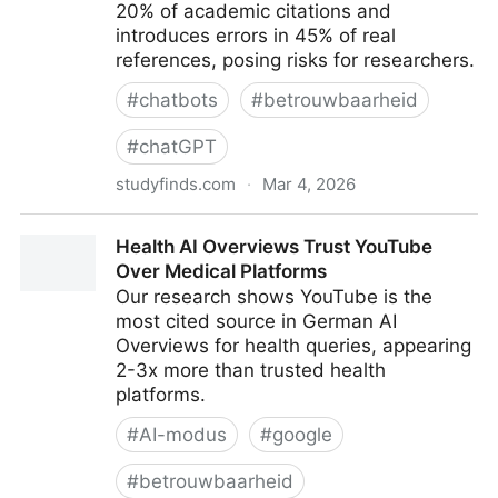
20% of academic citations and
introduces errors in 45% of real
references, posing risks for researchers.
#
chatbots
#
betrouwbaarheid
#
chatGPT
studyfinds.com
·
Mar 4, 2026
ChatGPT's Hallucination Problem: Study Finds More
Health AI Overviews Trust YouTube
Than Half Of AI's References Are Fabricated Or
Over Medical Platforms
Contain Errors In Model GPT-4o
Our research shows YouTube is the
most cited source in German AI
Overviews for health queries, appearing
2-3x more than trusted health
platforms.
#
AI-modus
#
google
#
betrouwbaarheid