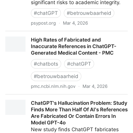
significant risks to academic integrity.
#
chatGPT
#
betrouwbaarheid
psypost.org
·
Mar 4, 2026
ChatGPT hallucinates fake but plausible scientific
High Rates of Fabricated and
citations at a staggering rate, study finds
Inaccurate References in ChatGPT-
Generated Medical Content - PMC
#
chatbots
#
chatGPT
#
betrouwbaarheid
pmc.ncbi.nlm.nih.gov
·
Mar 4, 2026
High Rates of Fabricated and Inaccurate References
ChatGPT's Hallucination Problem: Study
in ChatGPT-Generated Medical Content - PMC
Finds More Than Half Of AI's References
Are Fabricated Or Contain Errors In
Model GPT-4o
New study finds ChatGPT fabricates