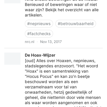
rumors, and misinformation.
Benieuwd of beweringen waar of niet
waar zijn? Bekijk het overzicht van alle
artikelen.
#
nepnieuws
#
betrouwbaarheid
#
factchecks
nrc.nl
·
Nov 13, 2017
NRC checkt - NRC
De Hoax-Wijzer
[oud] Alles over Hoaxen, nepnieuws,
stadslegendes enzovoort. "Het woord
"Hoax" is een samentrekking van
"Hocus Pocus" en kan zo'n beetje
beschouwd worden als een
verzamelnaam voor tal van
onwaarheden, hetzij gedeeltelijk of
geheel, die niettemin door vele mensen
als waar worden aangenomen en ook