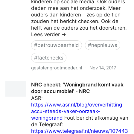
kinderen op sociale media. Ook ouders
deden mee aan het onderzoek. Meer
ouders dan kinderen - zes op de tien -
zouden het bericht checken. Ook de
helft van de ouders zou het doorsturen.
Lees verder →
#
betrouwbaarheid
#
nepnieuws
#
factchecks
gestolengrootmoeder.nl
·
Nov 14, 2017
Factchecken: jong niet geleerd, oud niet gedaan - De
NRC checkt: ‘Woningbrand komt vaak
Gestolen Grootmoeder
door accu mobiel’ - NRC
ASR:
https://www.asr.nl/blog/oververhitting-
accu-steeds-vaker-oorzaak-
woningbrand
Fout bericht afkomstig van
de Telegraaf:
https://www.telegraaf.nl/nieuws/107443