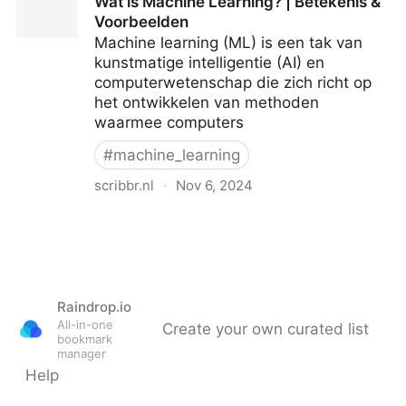
Wat is Machine Learning? | Betekenis &
Mediawijsheid.nl
Voorbeelden
Machine learning (ML) is een tak van
kunstmatige intelligentie (AI) en
computerwetenschap die zich richt op
het ontwikkelen van methoden
waarmee computers
#
machine_learning
scribbr.nl
·
Nov 6, 2024
Wat is Machine Learning? | Betekenis & Voorbeelden
Raindrop.io
All-in-one
Create your own curated list
bookmark
manager
Help