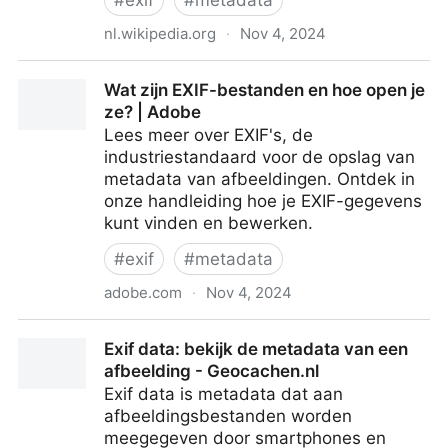
#
exif
#
metadata
nl.wikipedia.org
·
Nov 4, 2024
Exchangeable image file format - Wikipedia
Wat zijn EXIF-bestanden en hoe open je
ze? | Adobe
Lees meer over EXIF's, de
industriestandaard voor de opslag van
metadata van afbeeldingen. Ontdek in
onze handleiding hoe je EXIF-gegevens
kunt vinden en bewerken.
#
exif
#
metadata
adobe.com
·
Nov 4, 2024
Wat zijn EXIF-bestanden en hoe open je ze? | Adobe
Exif data: bekijk de metadata van een
afbeelding - Geocachen.nl
Exif data is metadata dat aan
afbeeldingsbestanden worden
meegegeven door smartphones en