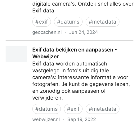
digitale camera's. Ontdek snel alles over
Exif data
#
exif
#
datums
#
metadata
geocachen.nl
·
Jun 24, 2024
Exif data: bekijk de metadata van een afbeelding -
Exif data bekijken en aanpassen -
Geocachen.nl
Webwijzer
Exif data worden automatisch
vastgelegd in foto's uit digitale
camera's: interessante informatie voor
fotografen. Je kunt de gegevens lezen,
en zonodig ook aanpassen of
verwijderen.
#
datums
#
exif
#
metadata
webwijzer.nl
·
Sep 19, 2022
Exif data bekijken en aanpassen - Webwijzer