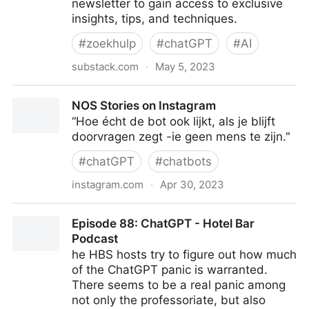
newsletter to gain access to exclusive
insights, tips, and techniques.
#
zoekhulp
#
chatGPT
#
AI
substack.com
·
May 5, 2023
Henk van Ess | Substack
NOS Stories on Instagram
“Hoe écht de bot ook lijkt, als je blijft
doorvragen zegt -ie geen mens te zijn."
#
chatGPT
#
chatbots
instagram.com
·
Apr 30, 2023
NOS Stories on Instagram
Episode 88: ChatGPT - Hotel Bar
Podcast
he HBS hosts try to figure out how much
of the ChatGPT panic is warranted.
There seems to be a real panic among
not only the professoriate, but also