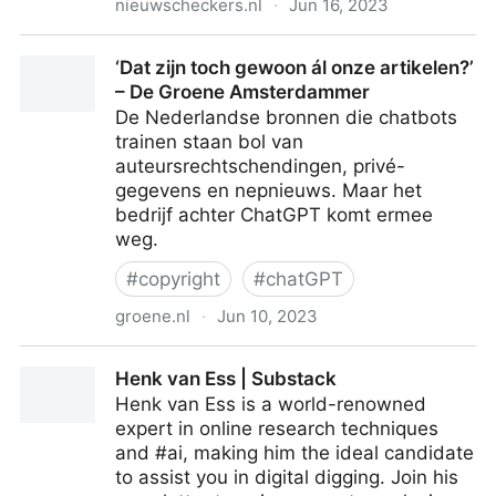
nieuwscheckers.nl
·
Jun 16, 2023
Battle of the bots: factchecken met ChatGPT, Bard
‘Dat zijn toch gewoon ál onze artikelen?’
en Bing – Nieuwscheckers
– De Groene Amsterdammer
De Nederlandse bronnen die chatbots
trainen staan bol van
auteursrechtschendingen, privé-
gegevens en nepnieuws. Maar het
bedrijf achter ChatGPT komt ermee
weg.
#
copyright
#
chatGPT
groene.nl
·
Jun 10, 2023
‘Dat zijn toch gewoon ál onze artikelen?’ – De Groene
Henk van Ess | Substack
Amsterdammer
Henk van Ess is a world-renowned
expert in online research techniques
and #ai, making him the ideal candidate
to assist you in digital digging. Join his