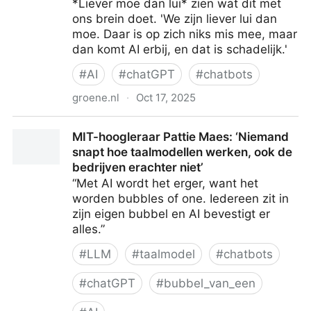
*Liever moe dan lui* zien wat dit met
ons brein doet. 'We zijn liever lui dan
moe. Daar is op zich niks mis mee, maar
dan komt AI erbij, en dat is schadelijk.'
#
AI
#
chatGPT
#
chatbots
groene.nl
·
Oct 17, 2025
21 vragen aan... Erik Scherder
MIT-hoogleraar Pattie Maes: ‘Niemand
snapt hoe taalmodellen werken, ook de
bedrijven erachter niet’
“Met AI wordt het erger, want het
worden bubbles of one. Iedereen zit in
zijn eigen bubbel en AI bevestigt er
alles.”
#
LLM
#
taalmodel
#
chatbots
#
chatGPT
#
bubbel_van_een