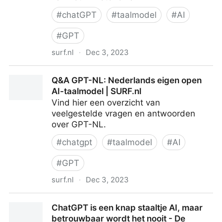
#
chatGPT
#
taalmodel
#
AI
#
GPT
surf.nl
·
Dec 3, 2023
Nederland start bouw GPT-NL, als eigen AI-
Q&A GPT-NL: Nederlands eigen open
taalmodel | SURF.nl
AI-taalmodel | SURF.nl
Vind hier een overzicht van
veelgestelde vragen en antwoorden
over GPT-NL.
#
chatgpt
#
taalmodel
#
AI
#
GPT
surf.nl
·
Dec 3, 2023
Q&A GPT-NL: Nederlands eigen open AI-taalmodel |
ChatGPT is een knap staaltje AI, maar
SURF.nl
betrouwbaar wordt het nooit - De