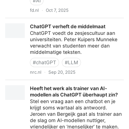
#
AI
fd.nl
·
Oct 7, 2025
MIT-hoogleraar Pattie Maes: ‘Niemand snapt hoe
ChatGPT verheft de middelmaat
taalmodellen werken, ook de bedrijven erachter niet’
ChatGPT voedt de zesjescultuur aan
universiteiten. Peter Kuipers Munneke
verwacht van studenten meer dan
middelmatige teksten.
#
chatGPT
#
LLM
nrc.nl
·
Sep 20, 2025
ChatGPT verheft de middelmaat
Heeft het werk als trainer van AI-
modellen als ChatGPT überhaupt zin?
Stel een vraag aan een chatbot en je
krijgt soms wartaal als antwoord.
Jeroen van Bergeijk gaat als trainer aan
de slag om AI-modellen nuttiger,
vriendelijker en ‘menselijker’ te maken.