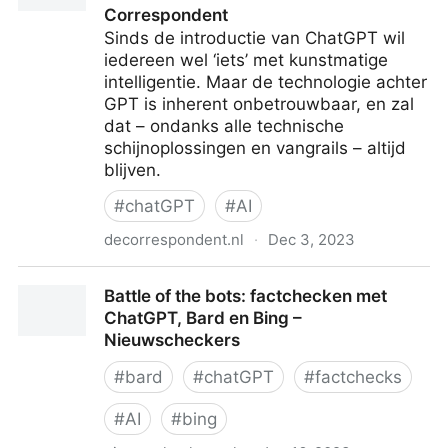
Correspondent
Sinds de introductie van ChatGPT wil
iedereen wel ‘iets’ met kunstmatige
intelligentie. Maar de technologie achter
GPT is inherent onbetrouwbaar, en zal
dat – ondanks alle technische
schijnoplossingen en vangrails – altijd
blijven.
#
chatGPT
#
AI
decorrespondent.nl
·
Dec 3, 2023
ChatGPT is een knap staaltje AI, maar betrouwbaar
Battle of the bots: factchecken met
wordt het nooit - De Correspondent
ChatGPT, Bard en Bing –
Nieuwscheckers
#
bard
#
chatGPT
#
factchecks
#
AI
#
bing