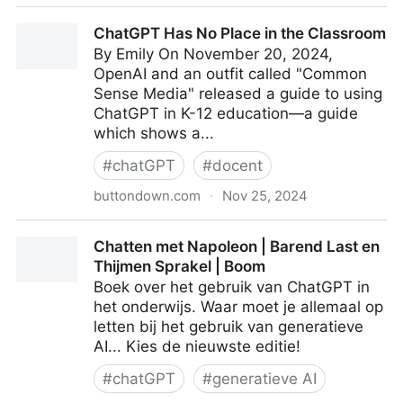
ChatGPT Is Not Intelligent w/ Emily M. Bender - Tech
ChatGPT Has No Place in the Classroom
Won’t Save Us
By Emily On November 20, 2024,
OpenAI and an outfit called "Common
Sense Media" released a guide to using
ChatGPT in K-12 education—a guide
which shows a...
#
chatGPT
#
docent
buttondown.com
·
Nov 25, 2024
ChatGPT Has No Place in the Classroom
Chatten met Napoleon | Barend Last en
Thijmen Sprakel | Boom
Boek over het gebruik van ChatGPT in
het onderwijs. Waar moet je allemaal op
letten bij het gebruik van generatieve
AI... Kies de nieuwste editie!
#
chatGPT
#
generatieve AI