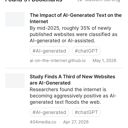
The Impact of AI-Generated Text on the
Internet
By mid-2025, roughly 35% of newly
published websites were classified as
AI-generated or AI-assisted.
#
AI-generated
#
chatGPT
ai-on-the-internet.github.io
·
May 1, 2026
The Impact of AI-Generated Text on the Internet
Study Finds A Third of New Websites
are AI-Generated
Researchers found the internet is
becoming aggressively positive as AI-
generated text floods the web.
#
AI-generated
#
chatGPT
404media.co
·
Apr 27, 2026