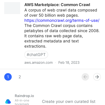
Nieuws van Nieuwscheckers
AWS Marketplace: Common Crawl
A corpus of web crawl data composed
of over 50 billion web pages.
https://commoncrawl.org/terms-of-use/
The Common Crawl corpus contains
petabytes of data collected since 2008.
It contains raw web page data,
extracted metadata and text
extractions.
#
chatGPT
aws.amazon.com
·
Feb 18, 2023
AWS Marketplace: Common Crawl
1
2
Raindrop.io
All-in-one
Create your own curated list
bookmark