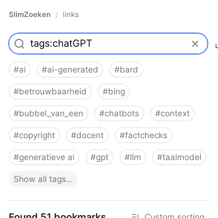
SlimZoeken
links
/
#
ai
#
ai-generated
#
bard
#
betrouwbaarheid
#
bing
#
bubbel_van_een
#
chatbots
#
context
#
copyright
#
docent
#
factchecks
#
generatieve ai
#
gpt
#
llm
#
taalmodel
Show
all
tags…
Found 51 bookmarks
Custom sorting