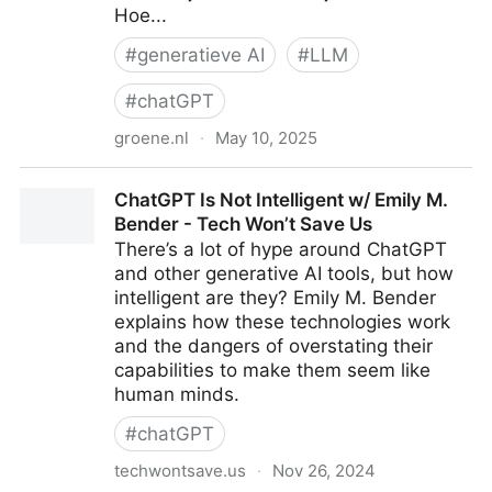
Hoe...
#
generatieve AI
#
LLM
#
chatGPT
groene.nl
·
May 10, 2025
Heeft het werk als trainer van AI-modellen als
ChatGPT Is Not Intelligent w/ Emily M.
ChatGPT überhaupt zin?
Bender - Tech Won’t Save Us
There’s a lot of hype around ChatGPT
and other generative AI tools, but how
intelligent are they? Emily M. Bender
explains how these technologies work
and the dangers of overstating their
capabilities to make them seem like
human minds.
#
chatGPT
techwontsave.us
·
Nov 26, 2024