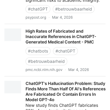
significant risks to academic integrity.
#
chatGPT
#
betrouwbaarheid
psypost.org
·
Mar 4, 2026
ChatGPT hallucinates fake but plausible scientific
High Rates of Fabricated and
citations at a staggering rate, study finds
Inaccurate References in ChatGPT-
Generated Medical Content - PMC
#
chatbots
#
chatGPT
#
betrouwbaarheid
pmc.ncbi.nlm.nih.gov
·
Mar 4, 2026
High Rates of Fabricated and Inaccurate References
ChatGPT's Hallucination Problem: Study
in ChatGPT-Generated Medical Content - PMC
Finds More Than Half Of AI's References
Are Fabricated Or Contain Errors In
Model GPT-4o
New study finds ChatGPT fabricates