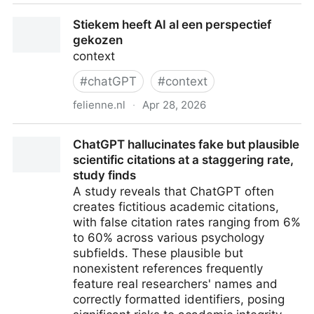
Study Finds A Third of New Websites are AI-
Stiekem heeft AI al een perspectief
Generated
gekozen
context
#
chatGPT
#
context
felienne.nl
·
Apr 28, 2026
Stiekem heeft AI al een perspectief gekozen
ChatGPT hallucinates fake but plausible
scientific citations at a staggering rate,
study finds
A study reveals that ChatGPT often
creates fictitious academic citations,
with false citation rates ranging from 6%
to 60% across various psychology
subfields. These plausible but
nonexistent references frequently
feature real researchers' names and
correctly formatted identifiers, posing