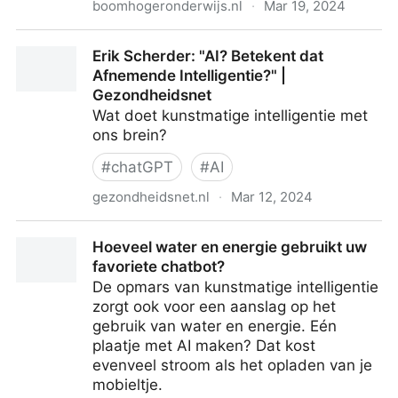
boomhogeronderwijs.nl
·
Mar 19, 2024
Chatten met Napoleon | Barend Last en Thijmen
Erik Scherder: "AI? Betekent dat
Sprakel | Boom
Afnemende Intelligentie?" |
Gezondheidsnet
Wat doet kunstmatige intelligentie met
ons brein?
#
chatGPT
#
AI
gezondheidsnet.nl
·
Mar 12, 2024
Erik Scherder: "AI? Betekent dat Afnemende
Hoeveel water en energie gebruikt uw
Intelligentie?" | Gezondheidsnet
favoriete chatbot?
De opmars van kunstmatige intelligentie
zorgt ook voor een aanslag op het
gebruik van water en energie. Eén
plaatje met AI maken? Dat kost
evenveel stroom als het opladen van je
mobieltje.