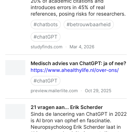
20% of academic citations and
introduces errors in 45% of real
references, posing risks for researchers.
#
chatbots
#
betrouwbaarheid
#
chatGPT
studyfinds.com
·
Mar 4, 2026
ChatGPT's Hallucination Problem: Study Finds More
Medisch advies van ChatGPT: ja of nee?
Than Half Of AI's References Are Fabricated Or
https://www.ahealthylife.nl/over-ons/
Contain Errors In Model GPT-4o
#
chatGPT
preview.mailerlite.com
·
Oct 29, 2025
Medisch advies van ChatGPT: ja of nee?
21 vragen aan... Erik Scherder
Sinds de lancering van ChatGPT in 2022
is AI bron van ophef en fascinatie.
Neuropsycholoog Erik Scherder laat in