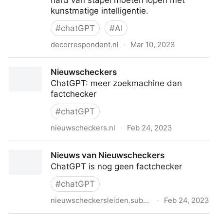
hard van stapel moeten lopen met
kunstmatige intelligentie.
#
chatGPT
#
AI
decorrespondent.nl
·
Mar 10, 2023
De Correspondent
Nieuwscheckers
ChatGPT: meer zoekmachine dan
factchecker
#
chatGPT
nieuwscheckers.nl
·
Feb 24, 2023
Nieuwscheckers
Nieuws van Nieuwscheckers
ChatGPT is nog geen factchecker
#
chatGPT
nieuwscheckersleiden.substack.com
·
Feb 24, 2023