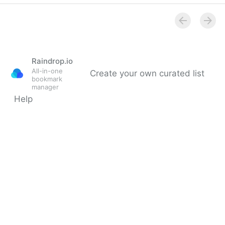
Peiling Praktijken
Raindrop.io
All-in-one
Create your own curated list
bookmark
manager
Help