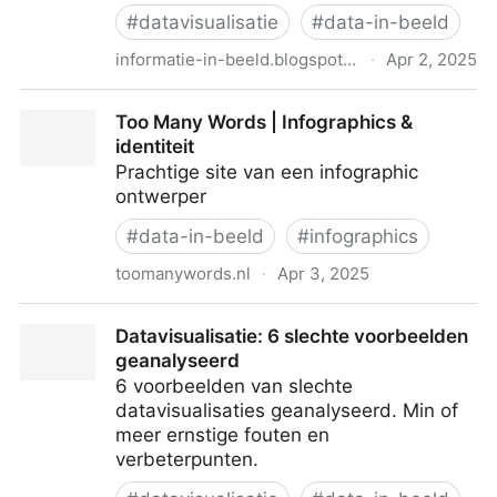
#
datavisualisatie
#
data-in-beeld
informatie-in-beeld.blogspot.com
·
Apr 2, 2025
Misleidende grafieken Tip 2: Wantrouw alles in 3D
Too Many Words | Infographics &
identiteit
Prachtige site van een infographic
ontwerper
#
data-in-beeld
#
infographics
toomanywords.nl
·
Apr 3, 2025
Too Many Words | Infographics & identiteit
Datavisualisatie: 6 slechte voorbeelden
geanalyseerd
6 voorbeelden van slechte
datavisualisaties geanalyseerd. Min of
meer ernstige fouten en
verbeterpunten.