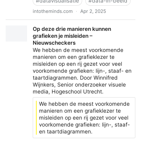
#
datavisualisatie
#
data-in-beeld
intotheminds.com
·
Apr 2, 2025
Datavisualisatie: 6 slechte voorbeelden
Op deze drie manieren kunnen
geanalyseerd
grafieken je misleiden –
Nieuwscheckers
We hebben de meest voorkomende
manieren om een grafieklezer te
misleiden op een rij gezet voor veel
voorkomende grafieken: lijn-, staaf- en
taartdiagrammen. Door Winnifred
Wijnkers, Senior onderzoeker visuele
media, Hogeschool Utrecht.
We hebben de meest voorkomende
manieren om een grafieklezer te
misleiden op een rij gezet voor veel
voorkomende grafieken: lijn-, staaf-
en taartdiagrammen.