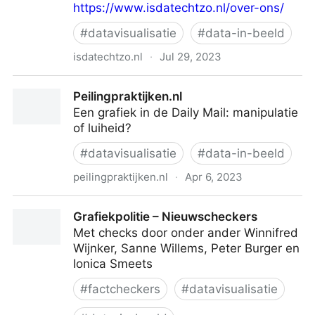
https://www.isdatechtzo.nl/over-ons/
#
datavisualisatie
#
data-in-beeld
isdatechtzo.nl
·
Jul 29, 2023
IsDatEchtZo? | Zes tips om te controleren of cijfers
Peilingpraktijken.nl
kloppen
Een grafiek in de Daily Mail: manipulatie
of luiheid?
#
datavisualisatie
#
data-in-beeld
peilingpraktijken.nl
·
Apr 6, 2023
Peilingpraktijken.nl
Grafiekpolitie – Nieuwscheckers
Met checks door onder ander Winnifred
Wijnker, Sanne Willems, Peter Burger en
Ionica Smeets
#
factcheckers
#
datavisualisatie