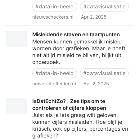
#
data-in-beeld
#
datavisualisatie
nieuwscheckers.nl
·
Apr 2, 2025
Op deze drie manieren kunnen grafieken je misleiden
Misleidende staven en taartpunten
– Nieuwscheckers
Mensen kunnen gemakkelijk misleid
worden door grafieken. Maar je hoeft
niet altijd misleid te blijven, blijkt uit
onderzoek.
#
data-in-beeld
#
datavisualisatie
universiteitleiden.nl
·
Apr 2, 2025
Misleidende staven en taartpunten
IsDatEchtZo? | Zes tips om te
controleren of cijfers kloppen
Juist als je iets graag wilt geloven,
kunnen cijfers misleiden. Hoe blijf je
kritisch, ook op cijfers, percentages en
grafieken?