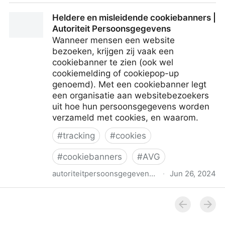
Websites moeten toegankelijk blijven bij weigeren
Heldere en misleidende cookiebanners |
tracking cookies | Autoriteit Persoonsgegevens
Autoriteit Persoonsgegevens
Wanneer mensen een website
bezoeken, krijgen zij vaak een
cookiebanner te zien (ook wel
cookiemelding of cookiepop-up
genoemd). Met een cookiebanner legt
een organisatie aan websitebezoekers
uit hoe hun persoonsgegevens worden
verzameld met cookies, en waarom.
#
tracking
#
cookies
#
cookiebanners
#
AVG
autoriteitpersoonsgegevens.nl
·
Jun 26, 2024
Heldere en misleidende cookiebanners | Autoriteit
Persoonsgegevens